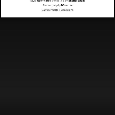
Style
Rock'n Roll
ported 3.3 by
phpBB Spain
Traduit par
phpBB-fr.com
Confidentialité
|
Conditions