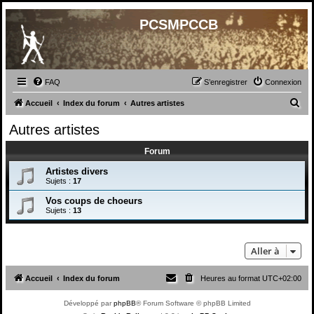
PCSMPCCB
FAQ
S’enregistrer
Connexion
R
Accueil
Index du forum
Autres artistes
e
Autres artistes
c
Forum
h
e
Artistes divers
Sujets :
17
r
Vos coups de choeurs
c
Sujets :
13
h
e
Aller à
r
Accueil
Index du forum
Heures au format
UTC+02:00
Développé par
phpBB
® Forum Software © phpBB Limited