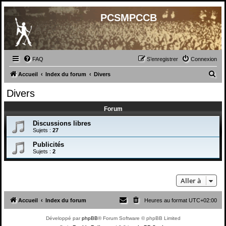
PCSMPCCB
FAQ
S’enregistrer
Connexion
R
Accueil
Index du forum
Divers
e
Divers
c
Forum
h
e
Discussions libres
Sujets :
27
r
Publicités
c
Sujets :
2
h
e
Aller à
r
Accueil
Index du forum
Heures au format
UTC+02:00
Développé par
phpBB
® Forum Software © phpBB Limited