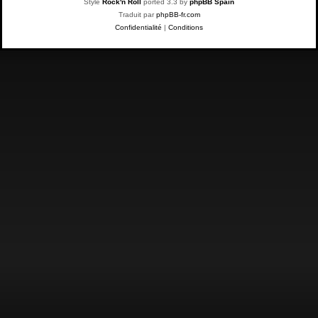
Style
Rock'n Roll
ported 3.3 by
phpBB Spain
Traduit par
phpBB-fr.com
Confidentialité
|
Conditions