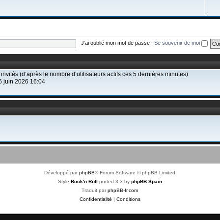
J’ai oublié mon mot de passe
|
Se souvenir de moi
 2 invités (d’après le nombre d’utilisateurs actifs ces 5 dernières minutes)
 6 juin 2026 16:04
Développé par
phpBB
® Forum Software © phpBB Limited
Style
Rock'n Roll
ported 3.3 by
phpBB Spain
Traduit par
phpBB-fr.com
Confidentialité
|
Conditions