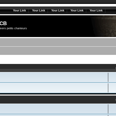
Your Link
Your Link
Your Link
Your Link
Your Link
CB
vers petits chanteurs