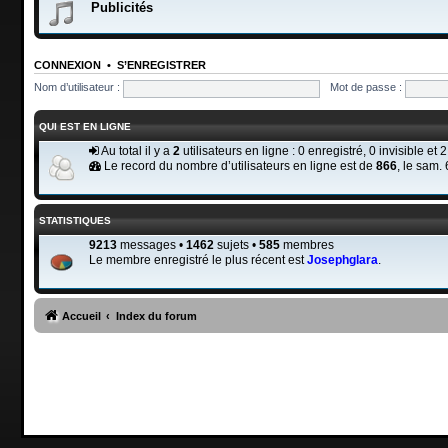
Publicités
CONNEXION
•
S’ENREGISTRER
Nom d’utilisateur :
Mot de passe :
QUI EST EN LIGNE
Au total il y a
2
utilisateurs en ligne : 0 enregistré, 0 invisible et
Le record du nombre d’utilisateurs en ligne est de
866
, le sam.
STATISTIQUES
9213
messages •
1462
sujets •
585
membres
Le membre enregistré le plus récent est
Josephglara
.
Accueil
Index du forum